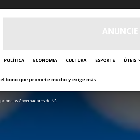
ANUNCIE
POLÍTICA
ECONOMIA
CULTURA
ESPORTE
ÚTEIS
 el bono que promete mucho y exige más
o: Donde los giros gratis y el caos controlado se dan la ma
epciona os Governadores do NE.