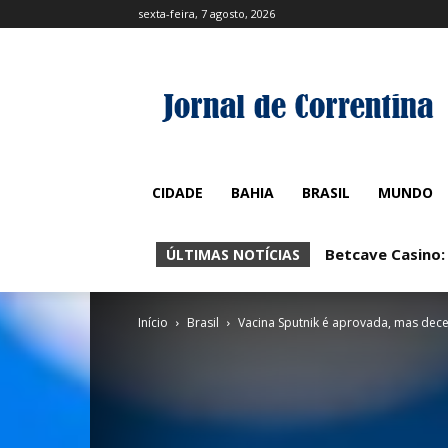
sexta-feira, 7 agosto, 2026
CIDADE
BAHIA
BRASIL
MUNDO
Betcave Casino:
Betcave Casin
ÚLTIMAS NOTÍCIAS
Início
Brasil
Vacina Sputnik é aprovada, mas dec