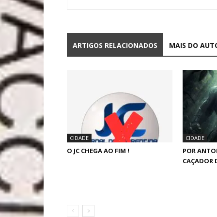
ARTIGOS RELACIONADOS
MAIS DO AUT
CIDADE
CIDADE
O JC CHEGA AO FIM !
POR ANTO
CAÇADOR 