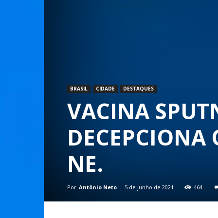
BRASIL
CIDADE
DESTAQUES
VACINA SPUT
DECEPCIONA 
NE.
Por
Antônio Neto
-
5 de junho de 2021
464