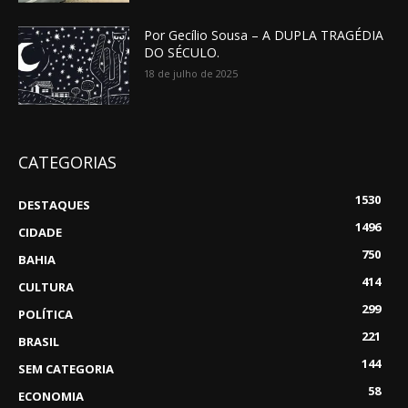
Por Gecílio Sousa – A DUPLA TRAGÉDIA
DO SÉCULO.
18 de julho de 2025
CATEGORIAS
1530
DESTAQUES
1496
CIDADE
750
BAHIA
414
CULTURA
299
POLÍTICA
221
BRASIL
144
SEM CATEGORIA
58
ECONOMIA