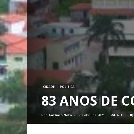
CIDADE
POLÍTICA
83 ANOS DE 
Por
Antônio Neto
-
3 de abril de 2021
601