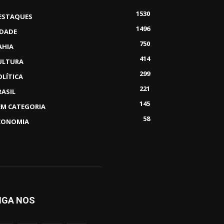
1530
ESTAQUES
1496
IDADE
750
AHIA
414
ULTURA
299
OLÍTICA
221
RASIL
145
EM CATEGORIA
58
CONOMIA
IGA NOS