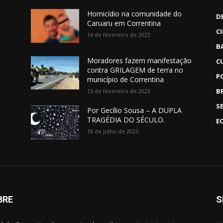
Homicídio na comunidade do
D
Caruaru em Correntina
C
14 de fevereiro de 2023
B
Moradores fazem manifestação
C
contra GRILAGEM de terra no
P
município de Correntina
B
13 de fevereiro de 2023
S
Por Gecílio Sousa – A DUPLA
TRAGÉDIA DO SÉCULO.
E
18 de julho de 2025
BRE
S