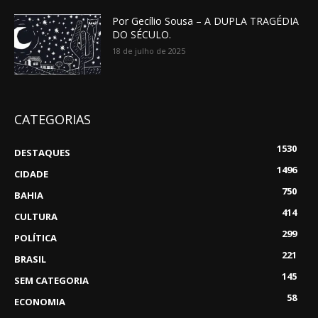
Por Gecílio Sousa – A DUPLA TRAGÉDIA
DO SÉCULO.
18 de julho de 2025
CATEGORIAS
1530
DESTAQUES
1496
CIDADE
750
BAHIA
414
CULTURA
299
POLÍTICA
221
BRASIL
145
SEM CATEGORIA
58
ECONOMIA