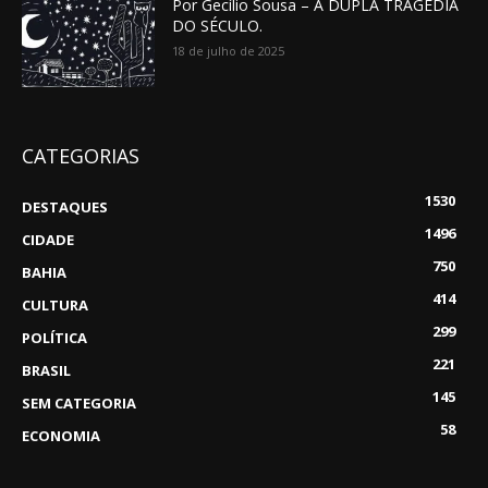
Por Gecílio Sousa – A DUPLA TRAGÉDIA
DO SÉCULO.
18 de julho de 2025
CATEGORIAS
1530
DESTAQUES
1496
CIDADE
750
BAHIA
414
CULTURA
299
POLÍTICA
221
BRASIL
145
SEM CATEGORIA
58
ECONOMIA