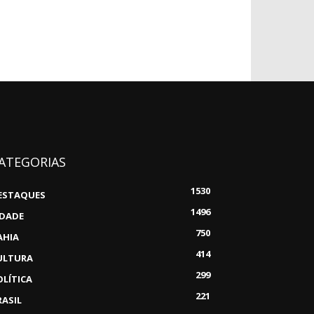
ATEGORIAS
1530
ESTAQUES
1496
IDADE
750
AHIA
414
ULTURA
299
OLÍTICA
221
RASIL