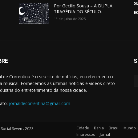
S
Por Gecílio Sousa – A DUPLA
TRAGÉDIA DO SÉCULO.
E
18 de julho de 2025
BRE
S
al de Correntina é o seu site de notícias, entretenimento e
 musical. Fornecemos as últimas notícias e vídeos direto
ndústria do entretenimento da nossa cidade.
ato:
jornaldecorrentina@gmail.com
Cidade
Bahia
Brasil
Mundo
ocial Seven . 2023
Impressos
Jornal