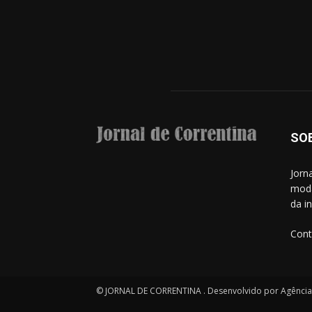
SO
Jorn
moda
da i
Cont
© JORNAL DE CORRENTINA . Desenvolvido por Agência S