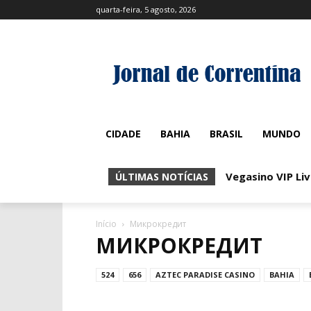
quarta-feira, 5 agosto, 2026
CIDADE
BAHIA
BRASIL
MUNDO
Vegasino VIP Liv
ÚLTIMAS NOTÍCIAS
Início
Микрокредит
МИКРОКРЕДИТ
524
656
AZTEC PARADISE CASINO
BAHIA