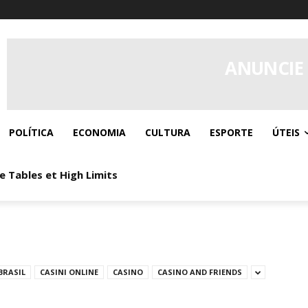
ANUNCIE
POLÍTICA
ECONOMIA
CULTURA
ESPORTE
ÚTEIS
e Tables et High Limits
BRASIL
CASINI ONLINE
CASINO
CASINO AND FRIENDS