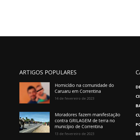
ARTIGOS POPULARES
C
Homicídio na comunidade do
D
Caruaru em Correntina
C
14 de fevereiro de 2023
B
Moradores fazem manifestação
C
contra GRILAGEM de terra no
P
município de Correntina
B
13 de fevereiro de 2023