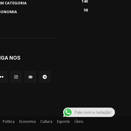
140
EM CATEGORIA
58
CONOMIA
IGA NOS
Fale com a redação!
Política
Economia
Cultura
Esporte
Úteis