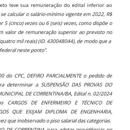
to teve sua remuneração do edital inferior ao
se calcular o salário-mínimo vigente em 2022, R$
r 5 (cinco) vezes ou 6 (seis) vezes, como dispõe o
 um valor de remuneração superior ao previsto no
(quatro mil reais) (ID. 430048044), de modo que a
 federal neste ponto”.
 300 do CPC, DEFIRO PARCIALMENTE o pedido de
 para determinar a SUSPENSÃO DAS PROVAS DO
NICIPAL DE CORRENTINA/BA, Edital n. 02/2024
e aos CARGOS DE ENFERMEIRO E TÉCNICO DE
GOS QUE EXIJAM DIPLOMA DE ENGENHARIA,
ue inobservado o piso salarial das categorias.
O DE CORRENTINA para adotar providências no