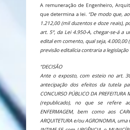
A remuneração de Engenheiro, Arquite
que determina a lei.
“De modo que, ao 
1.212,00 (mil duzentos e doze reais), po
art. 5º, da Lei 4.950-A, chegar-se-á a
edital em comento, qual seja, 4.000,00 
previsão editalícia contraria a legislação
“DECISÃO
Ante o exposto, com esteio no art.
antecipação dos efeitos da tutela
CONCURSO PÚBLICO DA PREFEITURA MU
(republicado), no que se refer
ENFERMAGEM, bem como aos CAR
ARQUITETURA e/ou AGRONOMIA, uma vez q
INTIME-SE com URGÊNCIA o MUNICÍPI