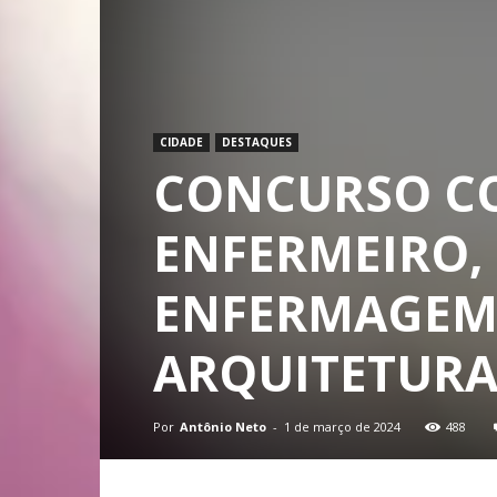
CIDADE
DESTAQUES
CONCURSO CO
ENFERMEIRO,
ENFERMAGEM,
ARQUITETURA,
Por
Antônio Neto
-
1 de março de 2024
488