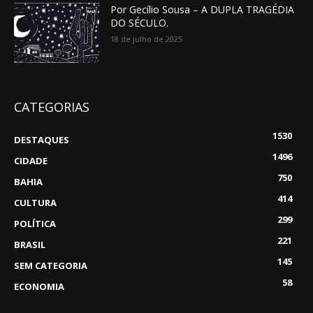
Por Gecílio Sousa – A DUPLA TRAGÉDIA
DO SÉCULO.
18 de julho de 2025
CATEGORIAS
1530
DESTAQUES
1496
CIDADE
750
BAHIA
414
CULTURA
299
POLÍTICA
221
BRASIL
145
SEM CATEGORIA
58
ECONOMIA