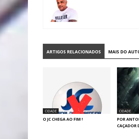
ARTIGOS RELACIONADOS
MAIS DO AUT
CIDADE
CIDADE
O JC CHEGA AO FIM !
POR ANTO
CAÇADOR 