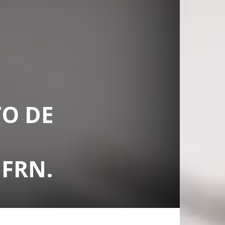
O DE
FRN.