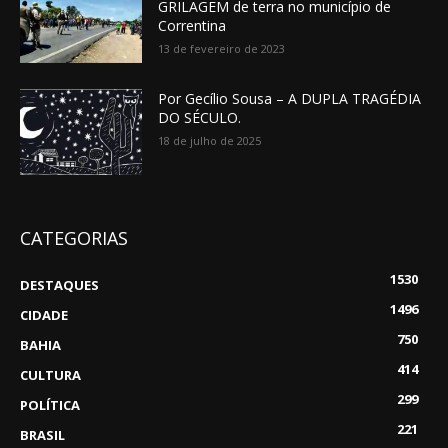
GRILAGEM de terra no município de
Correntina
13 de fevereiro de 2023
Por Gecílio Sousa – A DUPLA TRAGÉDIA
DO SÉCULO.
18 de julho de 2025
CATEGORIAS
1530
DESTAQUES
1496
CIDADE
750
BAHIA
414
CULTURA
299
POLÍTICA
221
BRASIL