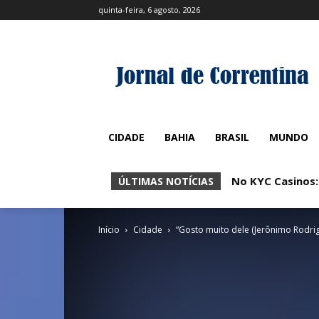
quinta-feira, 6 agosto, 2026
CIDADE
BAHIA
BRASIL
MUNDO
No KYC Casinos:
Mr Run Casino
ÚLTIMAS NOTÍCIAS
Início
Cidade
“Gosto muito dele (Jerônimo Rodrig