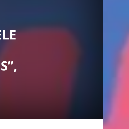
ELE
S”,