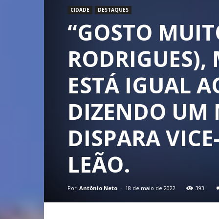
CIDADE
DESTAQUES
“GOSTO MUIT
RODRIGUES),
ESTÁ IGUAL A
DIZENDO UM 
DISPARA VIC
LEÃO.
Por
Antônio Neto
-
18 de maio de 2022
393