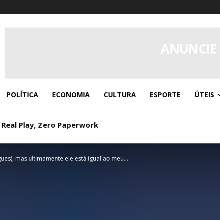
ANUNCIE
POLÍTICA
ECONOMIA
CULTURA
ESPORTE
ÚTEIS
 Real Play, Zero Paperwork
: The Welcome Bonus Lands Fast, But the Game Library Ke
ues), mas ultimamente ele está igual ao meu...