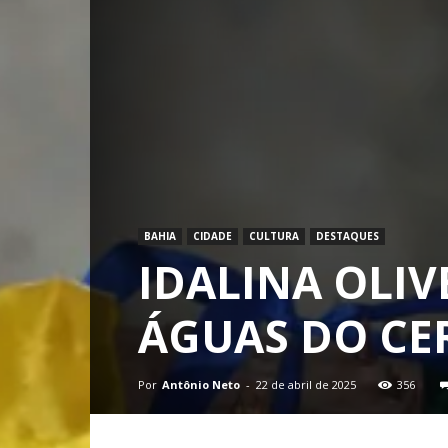
BAHIA
CIDADE
CULTURA
DESTAQUES
IDALINA OLIV
ÁGUAS DO CE
Por
Antônio Neto
-
22 de abril de 2025
356