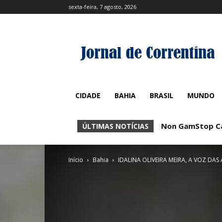
sexta-feira, 7 agosto, 2026
CIDADE
BAHIA
BRASIL
MUNDO
Non GamStop Casino
No KYC Casinos:
ÚLTIMAS NOTÍCIAS
Início
Bahia
IDALINA OLIVEIRA MEIRA, A VOZ DA