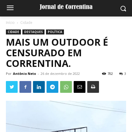
Início
Cidade
CIDADE
DESTAQUES
POLÍTICA
MAIS UM OUTDOOR É
CENSURADO EM
CORRENTINA.
Por
Antônio Neto
-
26 de dezembro de 2022
702
3