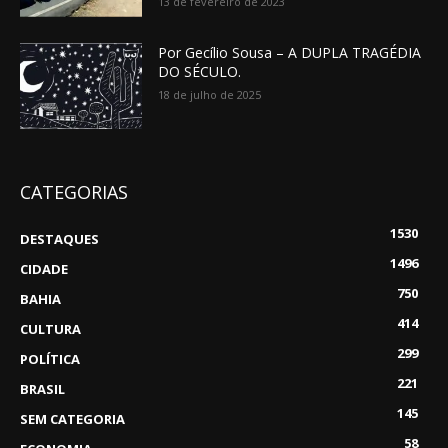
13 de fevereiro de 2023
Por Gecílio Sousa – A DUPLA TRAGÉDIA
DO SÉCULO.
18 de julho de 2025
CATEGORIAS
1530
DESTAQUES
1496
CIDADE
750
BAHIA
414
CULTURA
299
POLÍTICA
221
BRASIL
145
SEM CATEGORIA
58