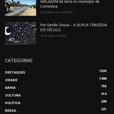
GRILAGEM de terra no município de
Correntina
13 de fevereiro de 2023
Por Gecílio Sousa – A DUPLA TRAGÉDIA
DO SÉCULO.
18 de julho de 2025
CATEGORIAS
1530
DESTAQUES
1496
CIDADE
750
BAHIA
414
CULTURA
299
POLÍTICA
221
BRASIL