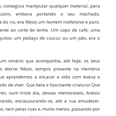
so, conseguia manipular qualquer material, para
Assim, embora portando o seu machado,
a do rio, era Nésio um homem inofensivo e puro.
ente ao corte de lenha. Um copo de café, uma
uitos; um pedaço de cuscuz ou um pão, era o
e um cenário que acompanha, até hoje, os seus
o eterno Nésio, sempre presente na memória
 que aprendemos a encarar a vida com leveza e
do de viver. Que bela e fascinante criatura! Que
anto, num triste dia, desses memoráveis, Anésio
ecendo, enclausurando-se, até a rua emudecer.
as, nem pelas ruas e, muito menos, passando por