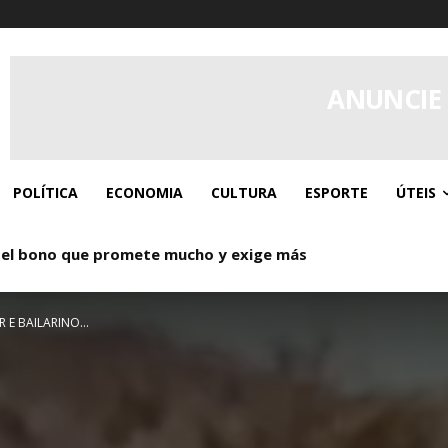
ANUNCIE
POLÍTICA
ECONOMIA
CULTURA
ESPORTE
ÚTEIS
el bono que promete mucho y exige más
 Donde los giros gratis y el caos controlado se dan la man
OR E BAILARINO…