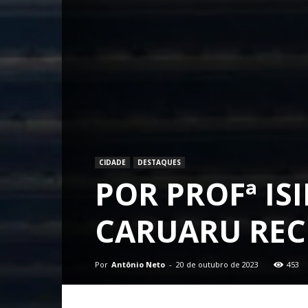
CIDADE
DESTAQUES
POR PROFª IS
CARUARU RECE
Por
Antônio Neto
-
20 de outubro de 2023
453