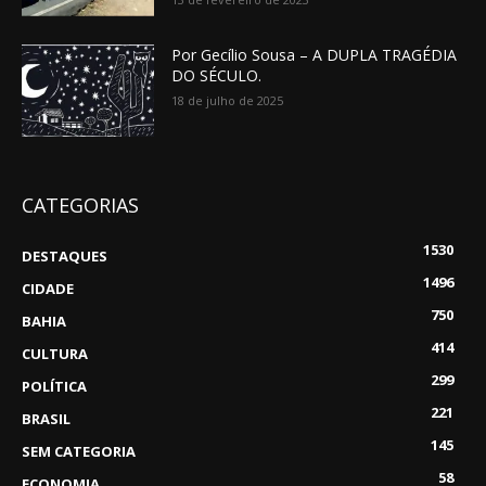
Por Gecílio Sousa – A DUPLA TRAGÉDIA
DO SÉCULO.
18 de julho de 2025
CATEGORIAS
1530
DESTAQUES
1496
CIDADE
750
BAHIA
414
CULTURA
299
POLÍTICA
221
BRASIL
145
SEM CATEGORIA
58
ECONOMIA