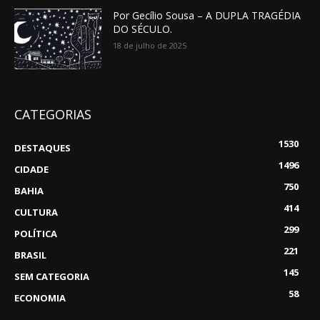
Por Gecílio Sousa – A DUPLA TRAGÉDIA
DO SÉCULO.
18 de julho de 2025
CATEGORIAS
1530
DESTAQUES
1496
CIDADE
750
BAHIA
414
CULTURA
299
POLÍTICA
221
BRASIL
145
SEM CATEGORIA
58
ECONOMIA