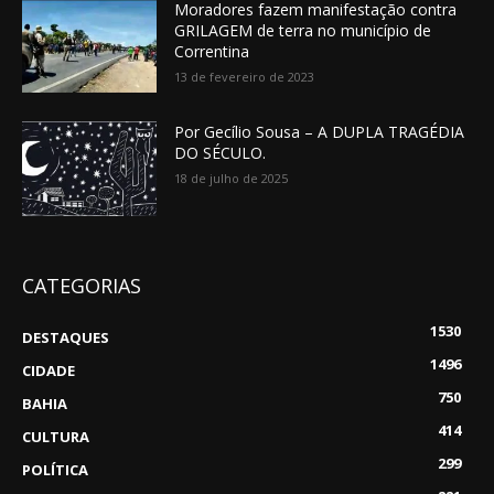
Moradores fazem manifestação contra
GRILAGEM de terra no município de
Correntina
13 de fevereiro de 2023
Por Gecílio Sousa – A DUPLA TRAGÉDIA
DO SÉCULO.
18 de julho de 2025
CATEGORIAS
1530
DESTAQUES
1496
CIDADE
750
BAHIA
414
CULTURA
299
POLÍTICA