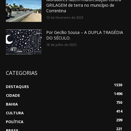
GRILAGEM de terra no município de
Correntina
13 de fevereiro de 2023
Por Gecílio Sousa – A DUPLA TRAGÉDIA
DO SÉCULO.
18 de julho de 2025
CATEGORIAS
1530
DESTAQUES
1496
CIDADE
750
BAHIA
414
CULTURA
299
POLÍTICA
221
BRASIL